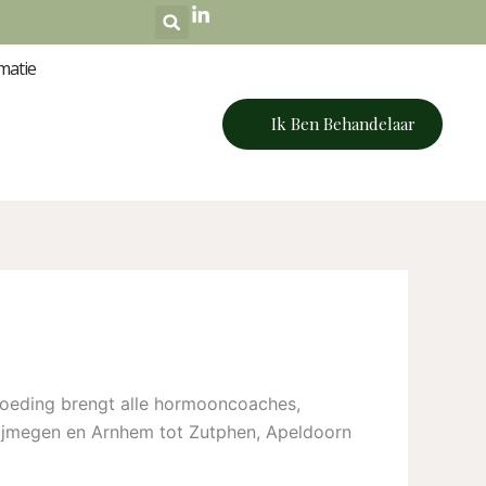
matie
Ik Ben Behandelaar
orvoeding brengt alle hormooncoaches,
n Nijmegen en Arnhem tot Zutphen, Apeldoorn