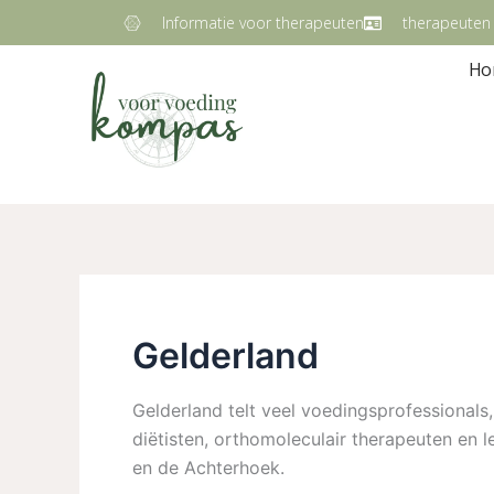
Ga
Informatie voor therapeuten
therapeuten
naar
Ho
de
inhoud
Gelderland
Gelderland telt veel voedingsprofessionals
diëtisten, orthomoleculair therapeuten en l
en de Achterhoek.