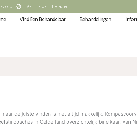
 account
Aanmelden therapeut
me
Vind Een Behandelaar
Behandelingen
Infor
, maar de juiste vinden is niet altijd makkelijk. Kompasvo
eefstijlcoaches in Gelderland overzichtelijk bij elkaar. Va