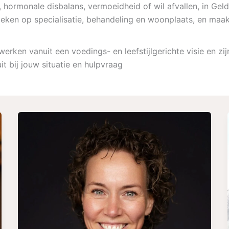
 hormonale disbalans, vermoeidheid of wil afvallen, in Gelde
oeken op specialisatie, behandeling en woonplaats, en maak
ken vanuit een voedings- en leefstijlgerichte visie en zij
it bij jouw situatie en hulpvraag