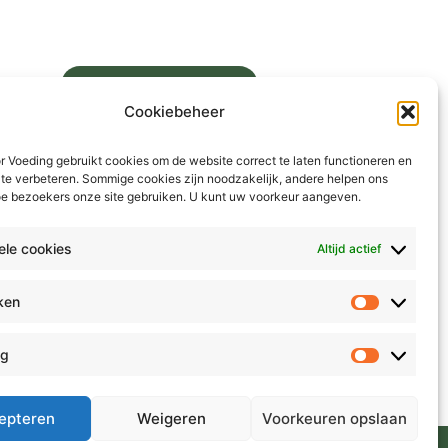
Vind Een Behandelaar
Cookiebeheer
Kom In Contact
Bereikbaar via het contactformulier
 Voeding gebruikt cookies om de website correct te laten functioneren en
Gevestigd in Warnsveld – online
 te verbeteren. Sommige cookies zijn noodzakelijk, andere helpen ons
beschikbaar voor heel Nederland
oe bezoekers onze site gebruiken. U kunt uw voorkeur aangeven.
L
i
kompasvoorvrouwen.nl →
ele cookies
Altijd actief
n
k
eken
e
Statistiek
d
i
ng
Marketing
n
epteren
Weigeren
Voorkeuren opslaan