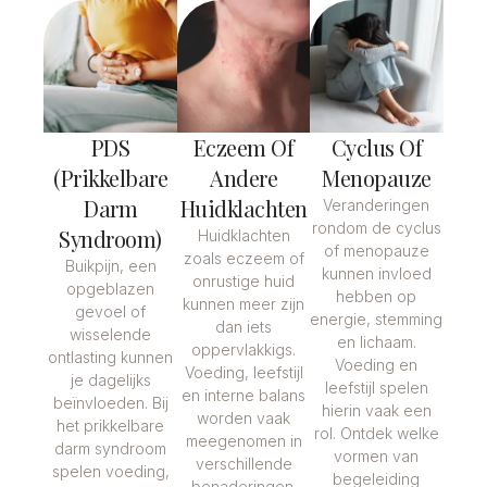
PDS
Eczeem Of
Cyclus Of
(prikkelbare
Andere
Menopauze
Darm
Huidklachten
Veranderingen
rondom de cyclus
Syndroom)
Huidklachten
of menopauze
zoals eczeem of
Buikpijn, een
kunnen invloed
onrustige huid
opgeblazen
hebben op
kunnen meer zijn
gevoel of
energie, stemming
dan iets
wisselende
en lichaam.
oppervlakkigs.
ontlasting kunnen
Voeding en
Voeding, leefstijl
je dagelijks
leefstijl spelen
en interne balans
beïnvloeden. Bij
hierin vaak een
worden vaak
het prikkelbare
rol. Ontdek welke
meegenomen in
darm syndroom
vormen van
verschillende
spelen voeding,
begeleiding
benaderingen.