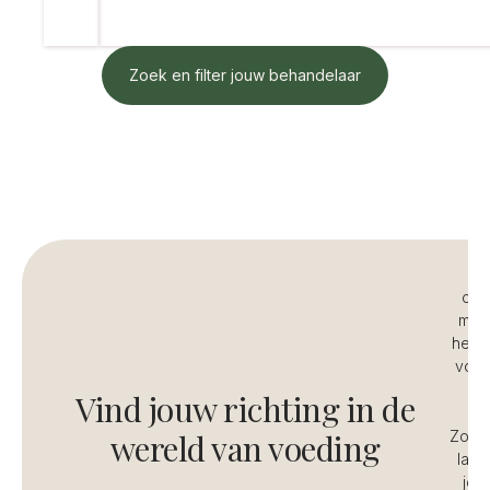
Zoek en filter jouw behandelaar
vo
opr
mens
hen p
voor
Vind jouw richting in de
wereld van voeding
Zo bo
land
jou