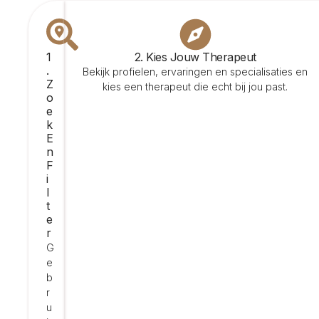
1
2. Kies Jouw Therapeut
.
Bekijk profielen, ervaringen en specialisaties en
Z
kies een therapeut die echt bij jou past.
O
E
K
E
N
F
I
L
T
E
R
G
e
b
r
u