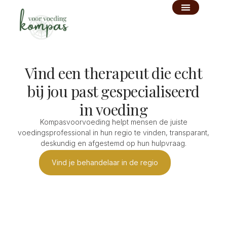
Ga
naar
de
inhoud
Vind een therapeut die echt
bij jou past gespecialiseerd
in voeding
Kompasvoorvoeding helpt mensen de juiste
voedingsprofessional in hun regio te vinden, transparant,
deskundig en afgestemd op hun hulpvraag.
Vind je behandelaar in de regio