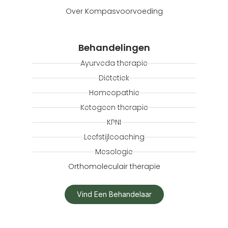
Over Kompasvoorvoeding
Behandelingen
Ayurveda therapie
Diëtetiek
Homeopathie
Ketogeen therapie
KPNI
Leefstijlcoaching
Mesologie
Orthomoleculair therapie
Vind Een Behandelaar