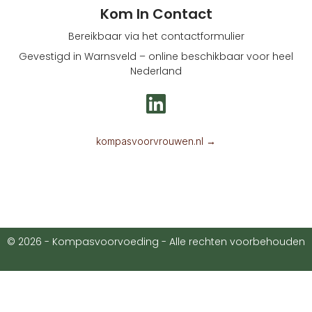
Kom In Contact
Bereikbaar via het contactformulier
Gevestigd in Warnsveld – online beschikbaar voor heel
Nederland
L
i
n
kompasvoorvrouwen.nl →
k
e
d
i
© 2026 - Kompasvoorvoeding - Alle rechten voorbehouden
n