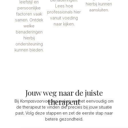
leefstijl en
hierbij kunnen
Lees hoe
persoonlijke
aansluiten.
professionals hier
factoren vaak
vanuit voeding
samen. Ontdek
naar kijken.
welke
benaderingen
hierbij
ondersteuning
kunnen bieden.
Jouw weg naar de juiste
therapeut
Bij
Kompasvoorvoeding
maken we het eenvoudig om
de therapeut te vinden die precies bij jouw situatie
past. Volg deze stappen en zet de eerste stap naar
betere gezondheid.