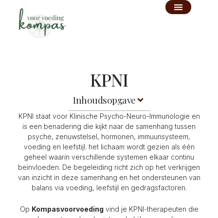
Ga
naar
de
inhoud
KPNI
Inhoudsopgave
KPNI staat voor Klinische Psycho-Neuro-Immunologie en
is een benadering die kijkt naar de samenhang tussen
psyche, zenuwstelsel, hormonen, immuunsysteem,
voeding en leefstijl. het lichaam wordt gezien als één
geheel waarin verschillende systemen elkaar continu
beïnvloeden. De begeleiding richt zich op het verkrijgen
van inzicht in deze samenhang en het ondersteunen van
balans via voeding, leefstijl en gedragsfactoren.
Op
Kompasvoorvoeding
vind je KPNI-therapeuten die