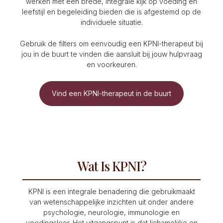
werken met een brede, integrale kijk op voeding en
leefstijl en begeleiding bieden die is afgestemd op de
individuele situatie.
Gebruik de filters om eenvoudig een KPNI-therapeut bij
jou in de buurt te vinden die aansluit bij jouw hulpvraag
en voorkeuren.
Vind een KPNI-therapeut in de buurt
Wat Is KPNI?
KPNI is een integrale benadering die gebruikmaakt
van wetenschappelijke inzichten uit onder andere
psychologie, neurologie, immunologie en
voedingsleer. Het uitgangspunt is dat lichamelijke en