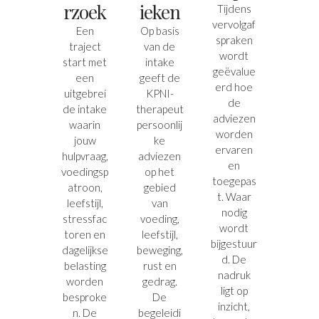
Rzoek
Ieken
Tijdens
vervolgaf
Een
Op basis
spraken
traject
van de
wordt
start met
intake
geëvalue
een
geeft de
erd hoe
uitgebrei
KPNI-
de
de intake
therapeut
adviezen
waarin
persoonlij
worden
jouw
ke
ervaren
hulpvraag,
adviezen
en
voedingsp
op het
toegepas
atroon,
gebied
t. Waar
leefstijl,
van
nodig
stressfac
voeding,
wordt
toren en
leefstijl,
bijgestuur
dagelijkse
beweging,
d. De
belasting
rust en
nadruk
worden
gedrag.
ligt op
besproke
De
inzicht,
n. De
begeleidi