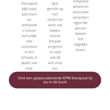
toepasba
therapeut
ng is
arheid en
kijkt naar
gericht op
duurzame
patronen
het
veranderi
en
onderste
ngen die
verbande
unen van
passen
n tussen
balans
binnen
verschille
tussen
het
nde
lichaam
dagelijks
systemen
en geest
leven.
in het
en sluit
lichaam, in
aan bij
plaats van
wat voor
naar
jou
losse
haalbaar
Vind een gespecialiseerde KPNI-therapeut bij
klachten.
is.
jou in de buurt