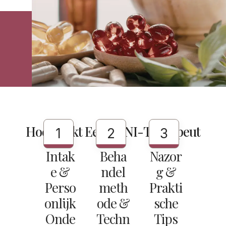
Hoe Werkt Een KPNI-Therapeut
1
2
3
Intak
Beha
Nazor
E &
Ndel
G &
Perso
Meth
Prakti
Onlijk
Ode &
Sche
Onde
Techn
Tips