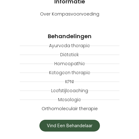
Informatie
Over Kompasvoorvoeding
Behandelingen
Ayurveda therapie
Diëtetiek
Homeopathie
Ketogeen therapie
KPNI
Leefstijlcoaching
Mesologie
Orthomoleculair therapie
Vind Een Behandelaar