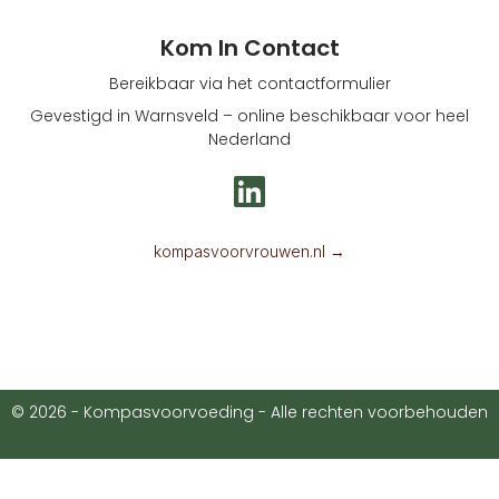
Kom In Contact
Bereikbaar via het contactformulier
Gevestigd in Warnsveld – online beschikbaar voor heel
Nederland
L
i
n
kompasvoorvrouwen.nl →
k
e
d
i
© 2026 - Kompasvoorvoeding - Alle rechten voorbehouden
n