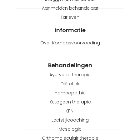
Aanmelden behandelaar
Tarieven
Informatie
Over Kompasvoorvoeding
Behandelingen
Ayurveda therapie
Diëtetiek
Homeopathie
Ketogeen therapie
KPNI
Leefstijlcoaching
Mesologie
Orthomoleculair therapie