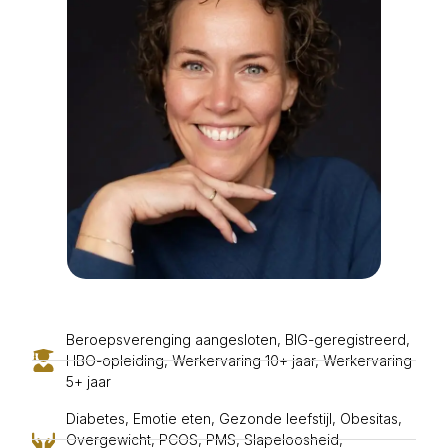
Beroepsverenging aangesloten
,
BIG-geregistreerd
,
HBO-opleiding
,
Werkervaring 10+ jaar
,
Werkervaring
5+ jaar
Diabetes
,
Emotie eten
,
Gezonde leefstijl
,
Obesitas
,
Overgewicht
,
PCOS
,
PMS
,
Slapeloosheid
,