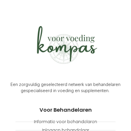
d
i
n
Een zorgvuldig geselecteerd netwerk van behandelaren
gespecialiseerd in voeding en supplementen.
Voor Behandelaren
Informatie voor behandelaren
Inloggen behandelaar