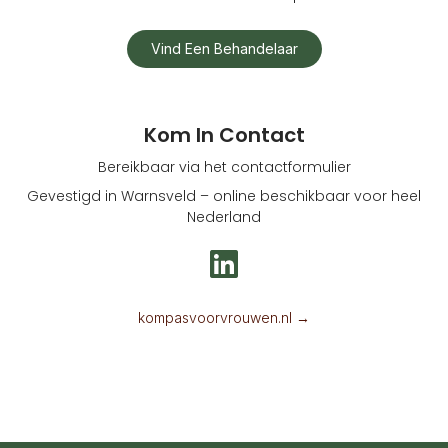
Vind Een Behandelaar
Kom In Contact
Bereikbaar via het contactformulier
Gevestigd in Warnsveld – online beschikbaar voor heel
Nederland
L
i
n
kompasvoorvrouwen.nl →
k
e
d