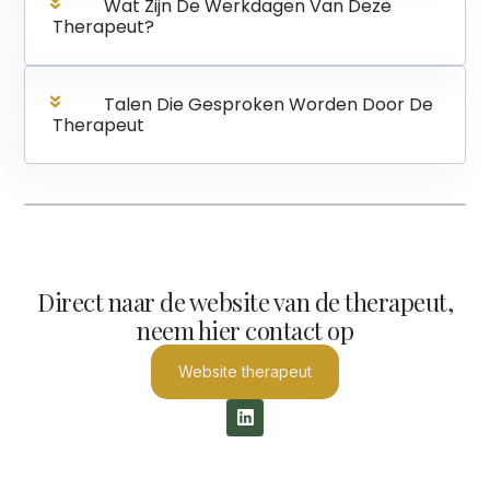
Wat Zijn De Werkdagen Van Deze
Therapeut?
Talen Die Gesproken Worden Door De
Therapeut
Direct naar de website van de therapeut,
neem hier contact op
Website therapeut
L
i
n
k
e