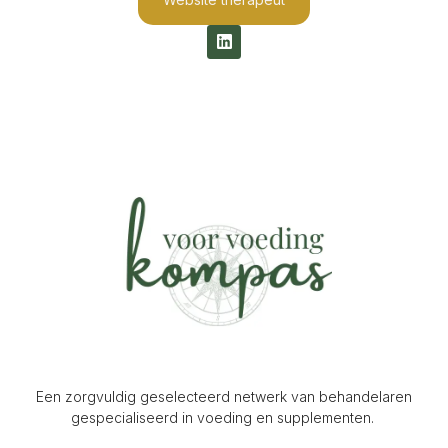
L
i
n
k
e
d
i
n
Een zorgvuldig geselecteerd netwerk van behandelaren
gespecialiseerd in voeding en supplementen.