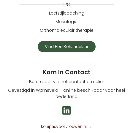
KPNI
Leefstijlcoaching
Mesologie
Orthomoleculair therapie
Vind Een Behandelaar
Kom In Contact
Bereikbaar via het contactformulier
Gevestigd in Warnsveld – online beschikbaar voor heel
Nederland
L
i
n
kompasvoorvrouwen.nl →