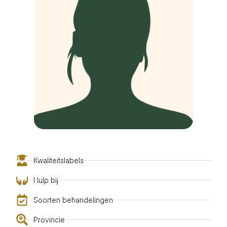
Kwaliteitslabels
Hulp bij
Soorten behandelingen
Provincie