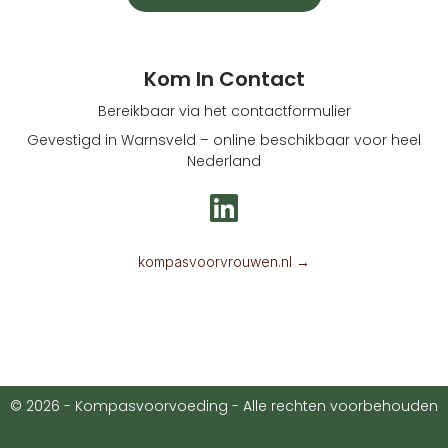
Kom In Contact
Bereikbaar via het contactformulier
Gevestigd in Warnsveld – online beschikbaar voor heel
Nederland
L
i
n
kompasvoorvrouwen.nl →
k
e
d
i
© 2026 - Kompasvoorvoeding - Alle rechten voorbehouden
n