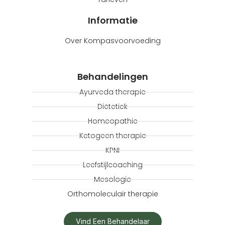
Informatie
Over Kompasvoorvoeding
Behandelingen
Ayurveda therapie
Diëtetiek
Homeopathie
Ketogeen therapie
KPNI
Leefstijlcoaching
Mesologie
Orthomoleculair therapie
Vind Een Behandelaar