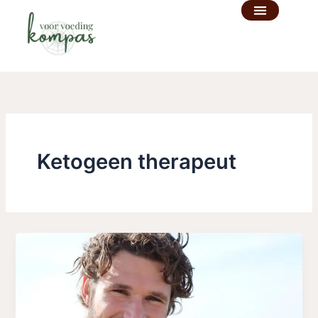
Ga
naar
de
inhoud
Ketogeen therapeut