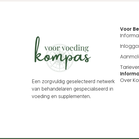
Voor B
Informa
Inlogg
Aanmel
Tarieve
Informa
Over K
Een zorgvuldig geselecteerd netwerk
van behandelaren gespecialiseerd in
voeding en supplementen.