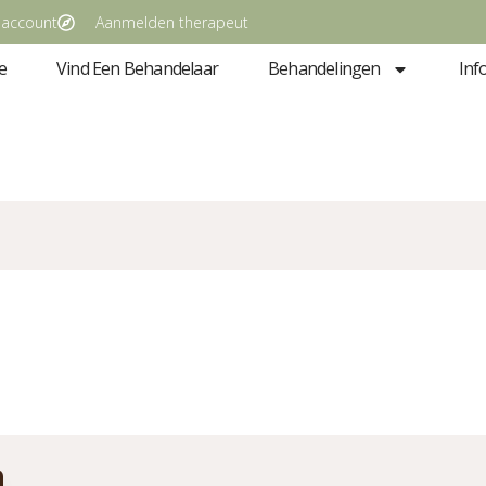
 account
Aanmelden therapeut
e
Vind Een Behandelaar
Behandelingen
Inf