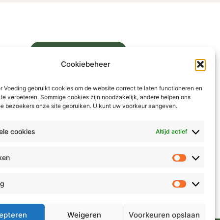
Vind Een Behandelaar
Cookiebeheer
Kom In Contact
Bereikbaar via het contactformulier
 Voeding gebruikt cookies om de website correct te laten functioneren en
Gevestigd in Warnsveld – online
 te verbeteren. Sommige cookies zijn noodzakelijk, andere helpen ons
beschikbaar voor heel Nederland
oe bezoekers onze site gebruiken. U kunt uw voorkeur aangeven.
L
i
kompasvoorvrouwen.nl →
ele cookies
Altijd actief
n
k
eken
e
Statistiek
d
i
ng
Marketing
n
epteren
Weigeren
Voorkeuren opslaan