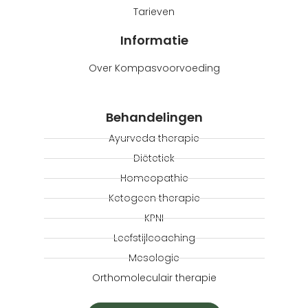
Tarieven
Informatie
Over Kompasvoorvoeding
Behandelingen
Ayurveda therapie
Diëtetiek
Homeopathie
Ketogeen therapie
KPNI
Leefstijlcoaching
Mesologie
Orthomoleculair therapie