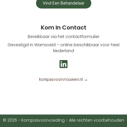
Vind Een Behandelaar
Kom In Contact
Bereikbaar via het contactformulier
Gevestigd in Warnsveld – online beschikbaar voor heel
Nederland
L
i
n
kompasvoorvrouwen.nl →
k
e
d
i
© 2026 - Kompasvoorvoeding - Alle rechten voorbehouden