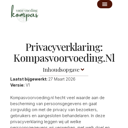
Ga
naar
de
inhoud
Privacyverklaring:
Kompasvoorvoeding.nl
Inhoudsopgave
Laatst bijgewerkt:
27 Maart 2026
Versie:
V1
Kompasvoorvoeding.nl hecht veel waarde aan de
bescherming van persoonsgegevens en gaat
zorgvuldig om met de privacy van bezoekers,
gebruikers en aangesloten behandelaren. In deze
privacyverklaring leggen wij uit welke
persoonsgegevens wij verwerken, met welk doel en